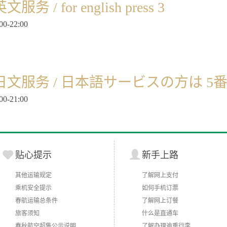
文服务 / for english press 3
00-22:00
日文服务 / 日本語サービスの方は 
00-21:00
贴心提示
新手上路
其他运输规定
了解网上支付
乘机安全提示
如何手机订票
春航运输总条件
了解网上订餐
旅客须知
什么是直通车
春秋航空超售公示说明
了解办理逾重行李