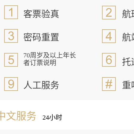
客票验真
航
密码重置
航
70周岁及以上年长
托
者订票说明
人工服务
重
中文服务
24小时