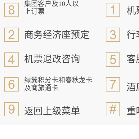
集团客户及10人以
机
上订票
商务经济座预定
行
机票退改咨询
客
绿翼积分卡和春秋龙卡
酒
及商旅通卡
返回上级菜单
重